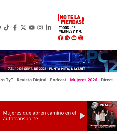
ro TyT
Revista Digital
Podcast
Mujeres 2026
Directorio Exp
Mujeres que abren camino en el
autotransporte