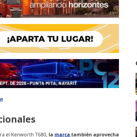
ón
cionales
ra el Kenworth T680,
la
marca
también aprovecha