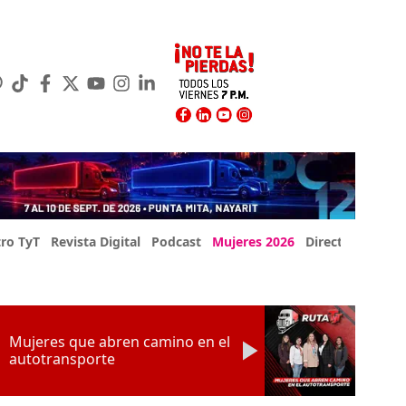
ro TyT
Revista Digital
Podcast
Mujeres 2026
Directorio Exp
Mujeres que abren camino en el
autotransporte