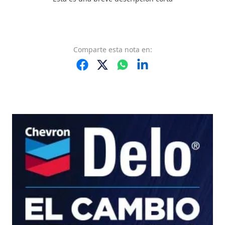
Comparte
esta nota
en: