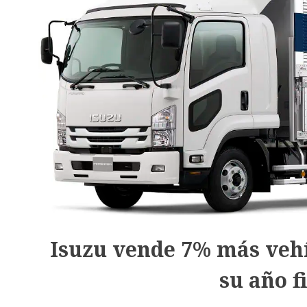
Isuzu vende 7% más vehí
su año f