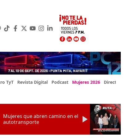
ro TyT
Revista Digital
Podcast
Mujeres 2026
Directorio Exp
Mujeres que abren camino en el
autotransporte