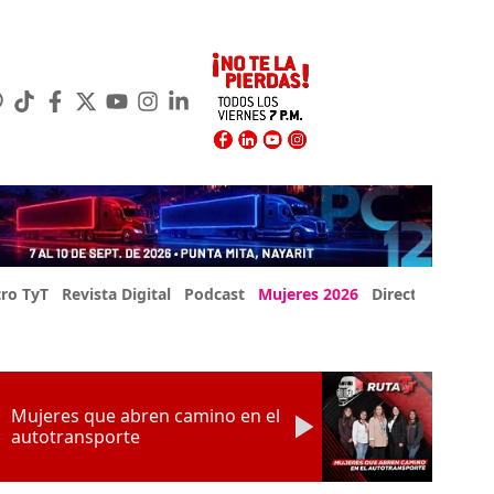
ro TyT
Revista Digital
Podcast
Mujeres 2026
Directorio Exp
Mujeres que abren camino en el
autotransporte