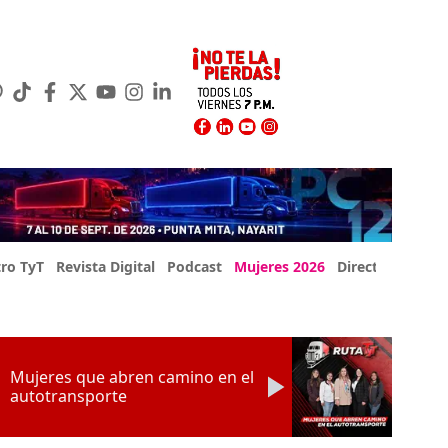
ro TyT
Revista Digital
Podcast
Mujeres 2026
Directorio Exp
Mujeres que abren camino en el
autotransporte