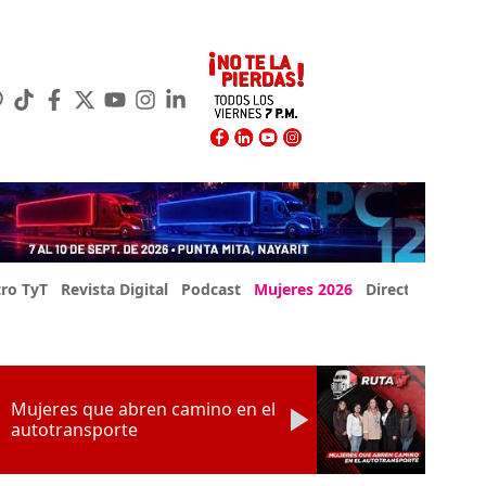
ro TyT
Revista Digital
Podcast
Mujeres 2026
Directorio Exp
Mujeres que abren camino en el
autotransporte