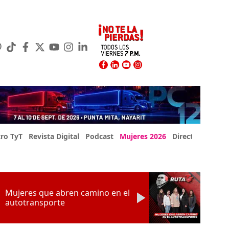
ro TyT
Revista Digital
Podcast
Mujeres 2026
Directorio Exp
Mujeres que abren camino en el
autotransporte