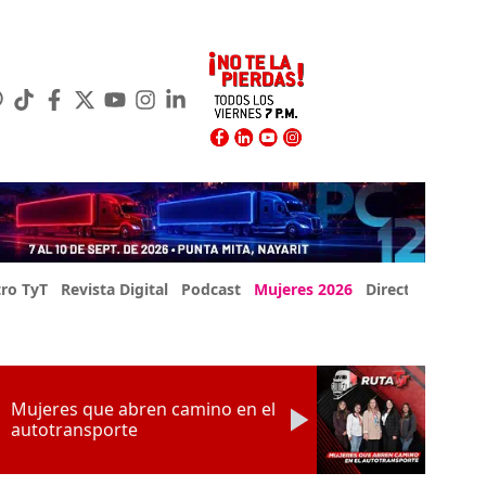
ro TyT
Revista Digital
Podcast
Mujeres 2026
Directorio Exp
Mujeres que abren camino en el
autotransporte