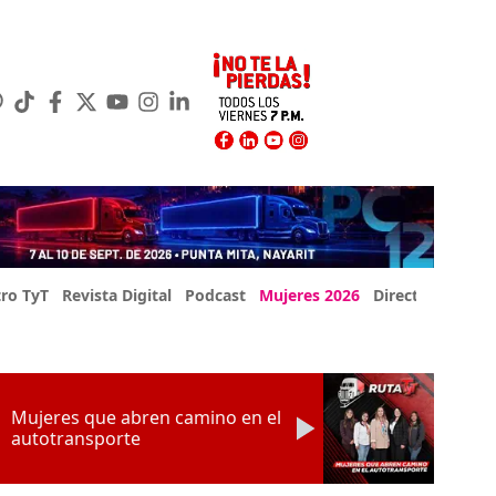
ro TyT
Revista Digital
Podcast
Mujeres 2026
Directorio Exp
Mujeres que abren camino en el
autotransporte