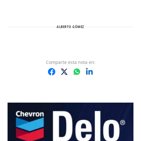
ALBERTO GÓMEZ
Comparte
esta nota
en: