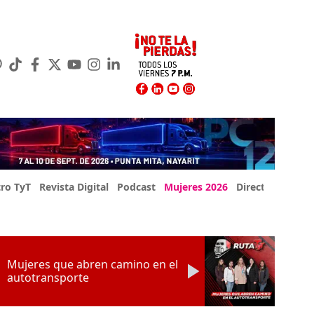
ro TyT
Revista Digital
Podcast
Mujeres 2026
Directorio Exp
Mujeres que abren camino en el
autotransporte