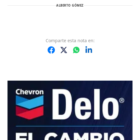
ALBERTO GÓMEZ
Comparte
esta nota
en: