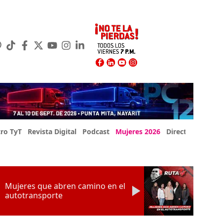
ro TyT
Revista Digital
Podcast
Mujeres 2026
Directorio Exp
Mujeres que abren camino en el
autotransporte