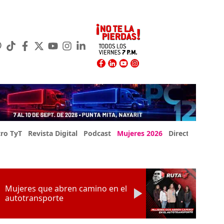
ro TyT
Revista Digital
Podcast
Mujeres 2026
Directorio Exp
Mujeres que abren camino en el
autotransporte