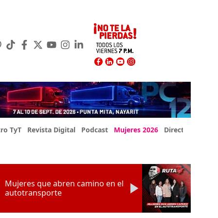
ro TyT
Revista Digital
Podcast
Mujeres 2026
Directorio Exp
Mujeres que abren camino en el
autotransporte