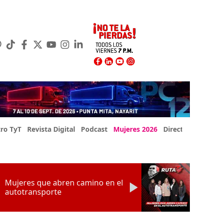
ro TyT
Revista Digital
Podcast
Mujeres 2026
Directorio Exp
Mujeres que abren camino en el
autotransporte