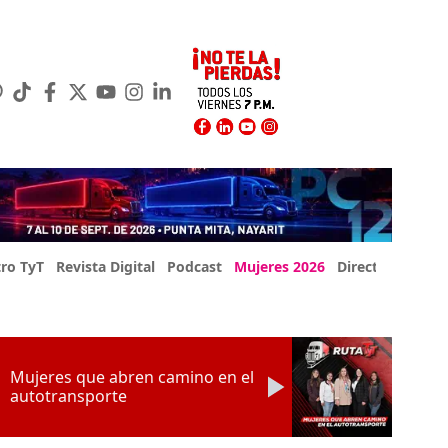
ro TyT
Revista Digital
Podcast
Mujeres 2026
Directorio Exp
Mujeres que abren camino en el
autotransporte