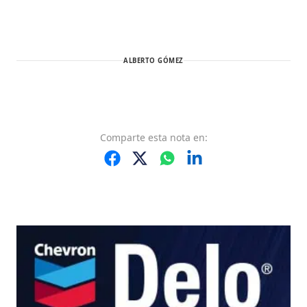
ALBERTO GÓMEZ
Comparte
esta nota
en: