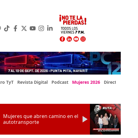
ro TyT
Revista Digital
Podcast
Mujeres 2026
Directorio Exp
Mujeres que abren camino en el
autotransporte