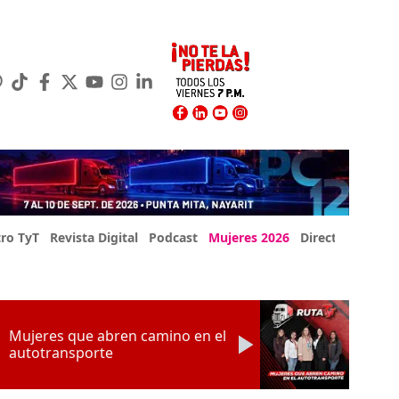
ro TyT
Revista Digital
Podcast
Mujeres 2026
Directorio Exp
Mujeres que abren camino en el
autotransporte