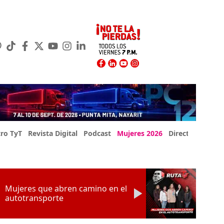
ro TyT
Revista Digital
Podcast
Mujeres 2026
Directorio Exp
Mujeres que abren camino en el
autotransporte