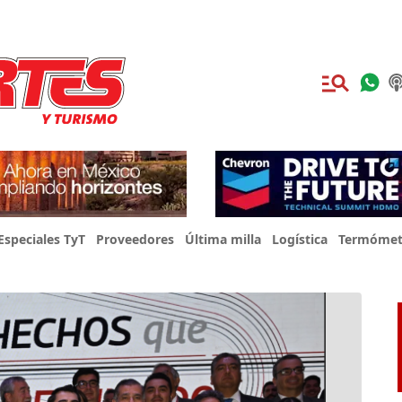
Especiales TyT
Proveedores
Última milla
Logística
Termómet