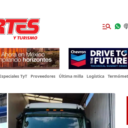
Especiales TyT
Proveedores
Última milla
Logística
Termómet