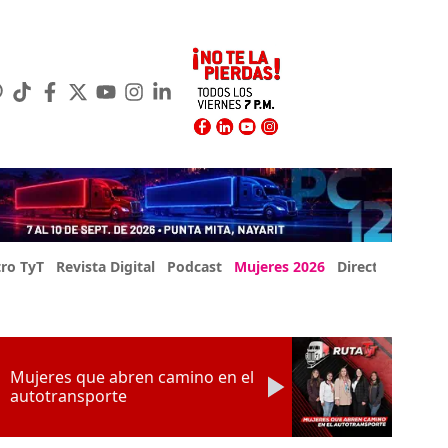
ro TyT
Revista Digital
Podcast
Mujeres 2026
Directorio Exp
Mujeres que abren camino en el
autotransporte