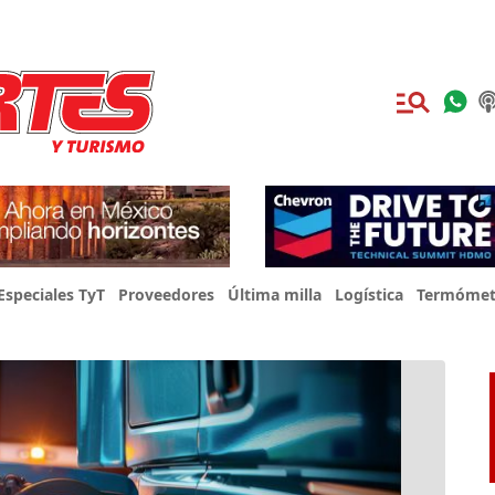
Especiales TyT
Proveedores
Última milla
Logística
Termómet