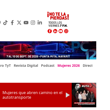
ro TyT
Revista Digital
Podcast
Mujeres 2026
Directorio Exp
Mujeres que abren camino en el
autotransporte