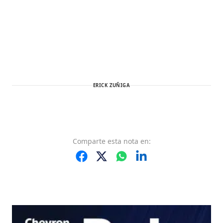
ERICK ZUÑIGA
Comparte
esta nota
en: