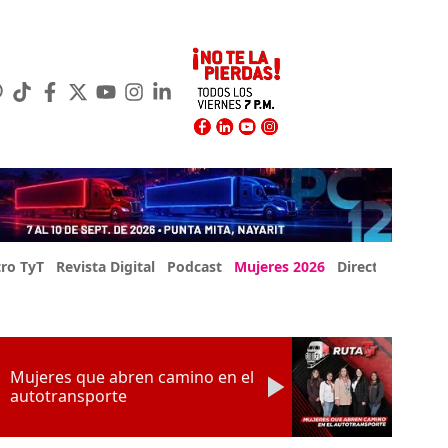
ro TyT
Revista Digital
Podcast
Mujeres 2026
Directorio Exp
Mujeres que abren camino en el
autotransporte