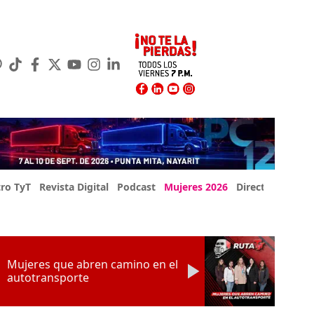
ro TyT
Revista Digital
Podcast
Mujeres 2026
Directorio Exp
Mujeres que abren camino en el
autotransporte