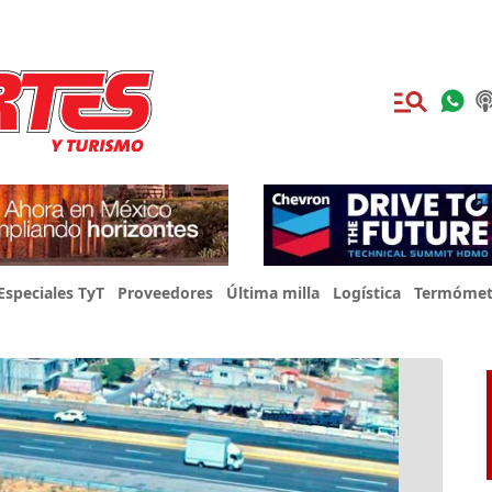
Especiales TyT
Proveedores
Última milla
Logística
Termómet