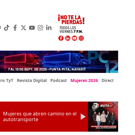
ro TyT
Revista Digital
Podcast
Mujeres 2026
Directorio Exp
Mujeres que abren camino en el
autotransporte