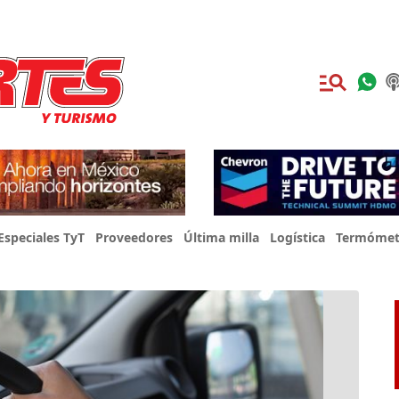
Especiales TyT
Proveedores
Última milla
Logística
Termómet