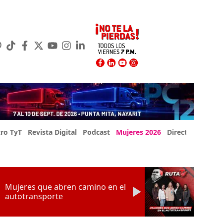
ro TyT
Revista Digital
Podcast
Mujeres 2026
Directorio Exp
Mujeres que abren camino en el
autotransporte