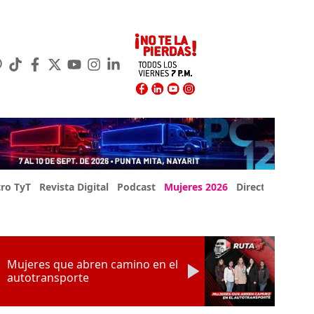
ro TyT
Revista Digital
Podcast
Mujeres 2026
Directorio Exp
Mujeres que abren camino en el
autotransporte