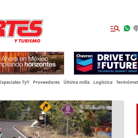
Especiales TyT
Proveedores
Última milla
Logística
Termómet