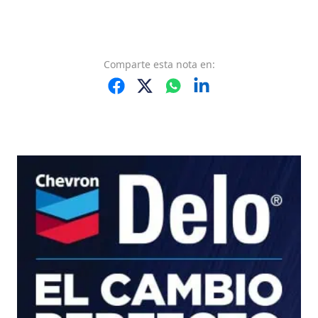
Comparte
esta nota
en: