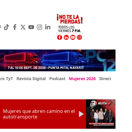
ro TyT
Revista Digital
Podcast
Mujeres 2026
Directorio Exp
Mujeres que abren camino en el
autotransporte