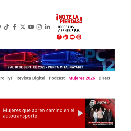
ro TyT
Revista Digital
Podcast
Mujeres 2026
Directorio Exp
Mujeres que abren camino en el
autotransporte