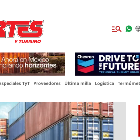
Especiales TyT
Proveedores
Última milla
Logística
Termómet