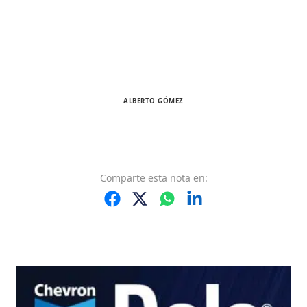
ALBERTO GÓMEZ
Comparte
esta nota
en: