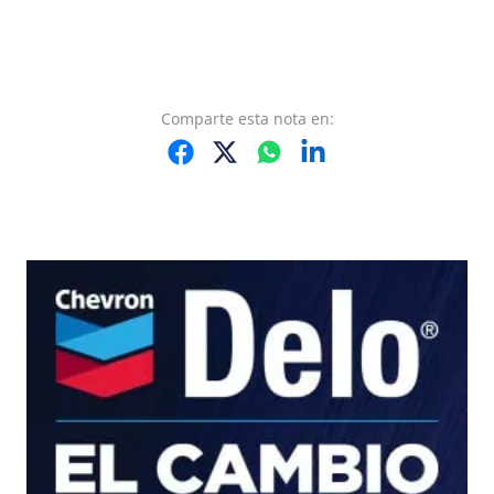
Comparte
esta nota
en: