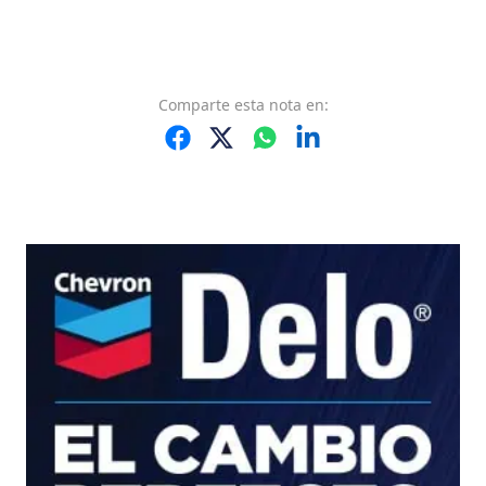
Comparte
esta nota
en: