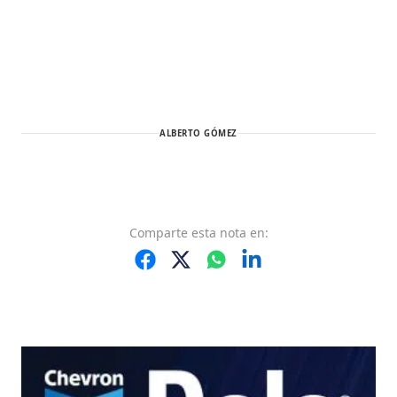
ALBERTO GÓMEZ
Comparte
esta nota
en: