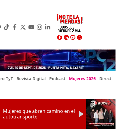
ro TyT
Revista Digital
Podcast
Mujeres 2026
Directorio Exp
Mujeres que abren camino en el
autotransporte