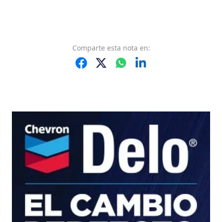
Comparte
esta nota
en: