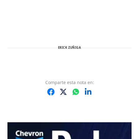
ERICK ZUÑIGA
Comparte
esta nota
en: