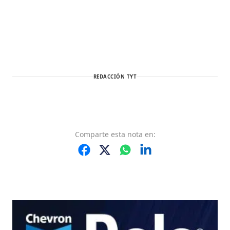
REDACCIÓN TYT
Comparte
esta nota
en: