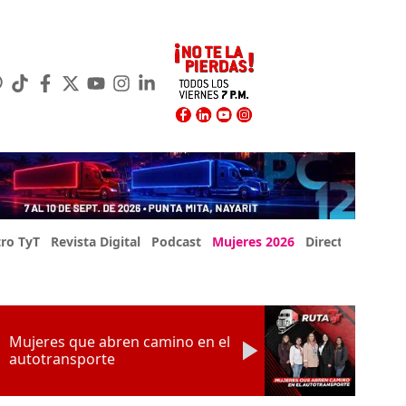
ro TyT
Revista Digital
Podcast
Mujeres 2026
Directorio Exp
Mujeres que abren camino en el
autotransporte