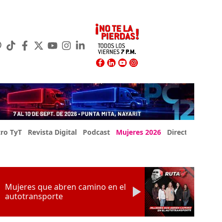
ro TyT
Revista Digital
Podcast
Mujeres 2026
Directorio Exp
Mujeres que abren camino en el
autotransporte