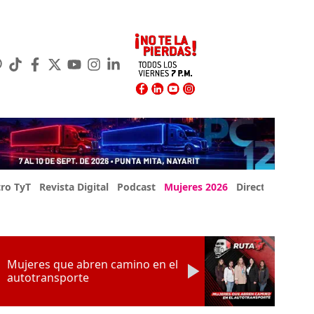
ro TyT
Revista Digital
Podcast
Mujeres 2026
Directorio Exp
Mujeres que abren camino en el
autotransporte