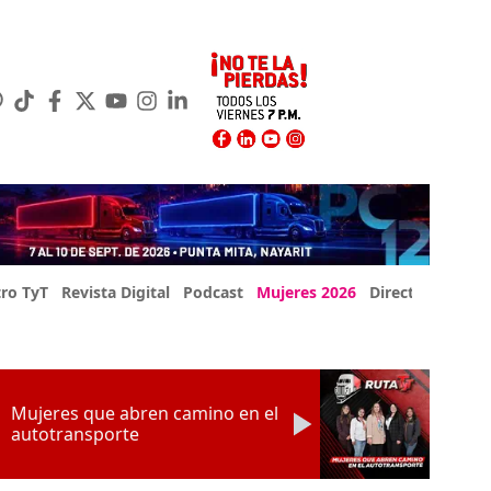
ro TyT
Revista Digital
Podcast
Mujeres 2026
Directorio Exp
Mujeres que abren camino en el
autotransporte