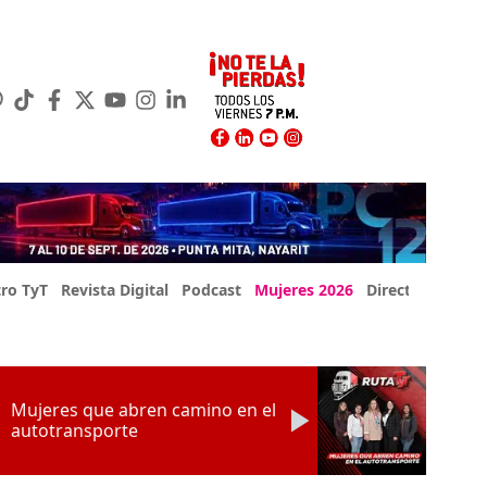
ro TyT
Revista Digital
Podcast
Mujeres 2026
Directorio Exp
Mujeres que abren camino en el
autotransporte