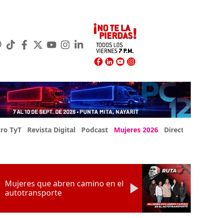
ro TyT
Revista Digital
Podcast
Mujeres 2026
Directorio Exp
Mujeres que abren camino en el
autotransporte