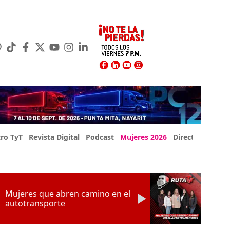
ro TyT
Revista Digital
Podcast
Mujeres 2026
Directorio Exp
Mujeres que abren camino en el
autotransporte