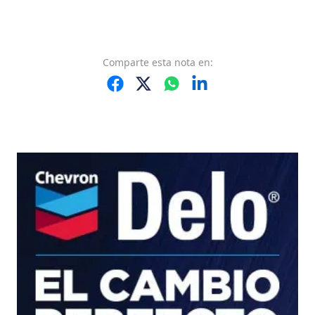
Comparte
esta nota
en: