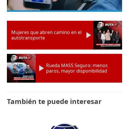
Mujeres que abren camino en el
autotransporte
Rueda MASS Seguro: menos
paros, mayor disponibilidad
También te puede interesar