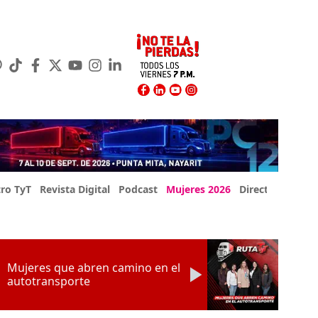
ro TyT
Revista Digital
Podcast
Mujeres 2026
Directorio Exp
Mujeres que abren camino en el
autotransporte